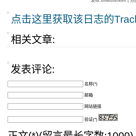
发布:xmwzidcken | 分
点击这里获取该日志的Trac
相关文章:
发表评论:
名称(*)
邮箱
网站链接
验证(*)
正文(*)(留言最长字数:1000)