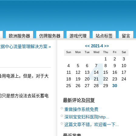
欧洲服务器
仿牌服务器
游戏代理
站点标签
留言
<<
2021-4
>>
据中心流量管理解决方案 »
Sun
Mon
Tue
Wed
Thu
Fri
Sat
1
2
3
4
5
6
7
8
9
10
11
12
13
14
15
16
17
备用电源上。但是，对于大
18
19
20
21
22
23
24
25
26
27
28
29
30
能做的只是想方设法去延长蓄电
最新评论及回复
重做操作系统免费
深圳宝安妇科医院http...
这篇文章不错，欢迎看一下...
最近发表