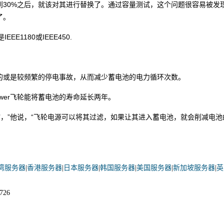
到30%之后，就该对其进行替换了。通过容量测试，这个问题很容易被发
了。
1180或IEEE450.
间的或是较频繁的停电事故，从而减少蓄电池的电力循环次数。
ivePower飞轮能将蓄电池的寿命延长两年。
过滤’，”他说，“飞轮电源可以将其过滤，如果让其进入蓄电池，就会削减电池
湾服务器
|
香港服务器
|
日本服务器
|
韩国服务器
|
美国服务器
|
新加坡服务器
|
英
726