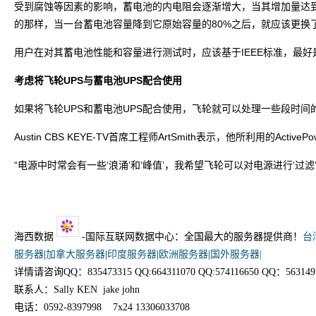
受到腐蚀等因素的影响，蓄电池的内电阻会逐渐增大，当其增加量达
的那样，当一台蓄电池容量降到它原始容量的80%之后，就应该更换
用户在对其蓄电池性能和容量进行测试时，应该基于IEEE标准，最好是IEEE
考虑将飞轮UPS与蓄电池UPS配合使用
如果将飞轮UPS和蓄电池UPS配合使用，飞轮就可以处理一些段时
Austin CBS KEYE-TV首席工程师ArtSmith表示，他所利用的Act
“电源中时常会有一些‘浪涌’和‘峰值’，我希望飞轮可以对电源进行‘
海西数据
-国际互联网数据中心：全国最大的服务器提供商！
台
服务器
|
加拿大服务器
|
印度服务器
|
欧洲服务器
|
国外服务器|
详情请咨询QQ：835473315 QQ:664311070 QQ:574116650 QQ：563149
联系人：Sally KEN jake john
电话：0592-8397998 7x24 13306033708