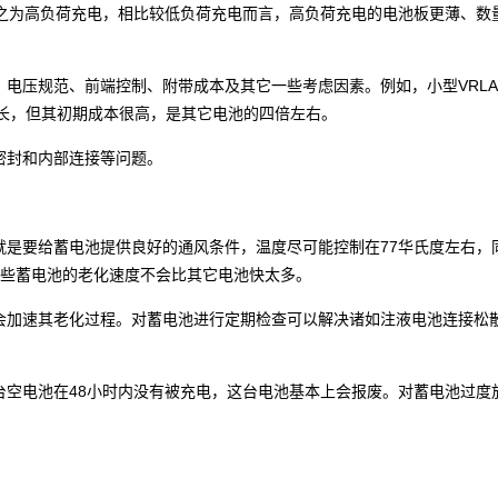
称之为高负荷充电，相比较低负荷充电而言，高负荷充电的电池板更薄、数
、电压规范、前端控制、附带成本及其它一些考虑因素。例如，小型VRL
最长，但其初期成本很高，是其它电池的四倍左右。
密封和内部连接等问题。
就是要给蓄电池提供良好的通风条件，温度尽可能控制在77华氏度左右，
一些蓄电池的老化速度不会比其它电池快太多。
会加速其老化过程。对蓄电池进行定期检查可以解决诸如注液电池连接松
台空电池在48小时内没有被充电，这台电池基本上会报废。对蓄电池过度