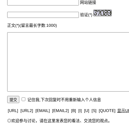
网站链接
验证(*)
正文(*)(留言最长字数:1000)
记住我,下次回复时不用重新输入个人信息
[URL]
[URL2]
[EMAIL]
[EMAIL2]
[B]
[I]
[U]
[S]
[QUOTE]
显示U
◎欢迎参与讨论，请在这里发表您的看法、交流您的观点。