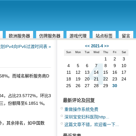
欧洲服务器
仿牌服务器
游戏代理
站点标签
留言
<<
2021-4
>>
Pv4向IPv6过渡时间表 »
Sun
Mon
Tue
Wed
Thu
Fri
Sat
1
2
3
4
5
6
7
8
9
10
11
12
13
14
15
16
17
.58%。而域名解析服务商D
18
19
20
21
22
23
24
25
26
27
28
29
30
，占比23.5772%，环比3
最新评论及回复
三，份额降至6.1851 %。
重做操作系统免费
深圳宝安妇科医院http...
次外，其余排名，如中国数
这篇文章不错，欢迎看一下...
最近发表