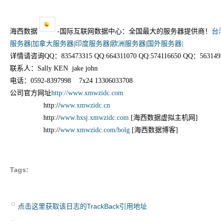
海西数据
-国际互联网数据中心：全国最大的服务器提供商！
台
服务器
|
加拿大服务器
|
印度服务器
|
欧洲服务器
|
国外服务器|
详情请咨询QQ：835473315 QQ:664311070 QQ:574116650 QQ：563149
联系人：Sally KEN jake john
电话：0592-8397998 7x24 13306033708
公司官方网址
http://www.xmwzidc.com
http://
www.xmwzidc.cn
http://
www.hxsj.xmwzidc.com
[海西数据虚拟主机网]
http://
www.xmwzidc.com/bolg
[海西数据博客]
Tags:
点击这里获取该日志的TrackBack引用地址