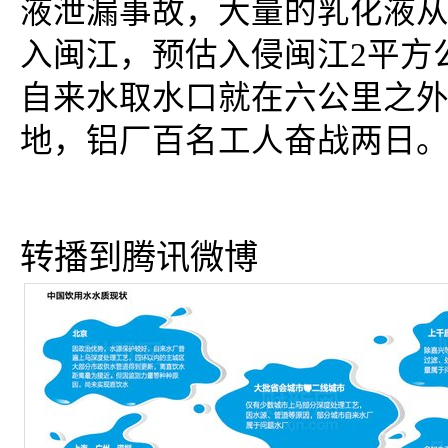
液泄漏事故，大量的乳化液
入闽江，预估入侵闽江2平方
自来水取水口就在六公里之
地，铝厂百名工人奋战两日。阿
转播到腾讯微博