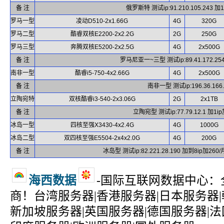
备 注
俄罗斯特 测试ip:91.210.105.243 加1
罗马一型
凌动D510-2x1.66G
4G
320G
罗马二型
酷睿双核E2200-2x2.2G
2G
250G
罗马三型
奔腾双核E5200-2x2.5G
4G
2x500G
备 注
罗马尼亚一~三型 测试ip:89.41.172.254/8
南非一型
酷睿i5-750-4x2.66G
4G
2x500G
备 注
南非一型 测试ip:196.36.166.
立陶宛特
双核酷睿i3-540-2x3.06G
2G
2x1TB
备 注
立陶宛型 测试ip:77.79.12.1 加1ip
冰岛一型
四核至强X3430-4x2.4G
4G
1000G
冰岛二型
双四核至强E5504-2x4x2.0G
4G
200G
备 注
冰岛型 测试ip:82.221.28.190 加到8ip加260
海西数据
-国际互联网数据中心
商！台湾服务器|香港服务器|日本服务器|
新加坡服务器|英国服务器|德国服务器|法