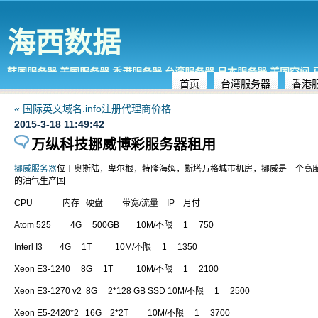
海西数据
韩国服务器,美国服务器,香港服务器,台湾服务器,日本服务器,美国空间
首页
台湾服务器
香港
« 国际英文域名.info注册代理商价格
2015-3-18 11:49:42
万纵科技挪威博彩服务器租用
挪威服务器
位于奥斯陆，卑尔根，特隆海姆，斯塔万格城市机房，挪威是一个高度
的油气生产国
CPU
内存
硬盘
带宽/流量
IP
月付
Atom 525
4G
500GB
10M/不限
1
750
Interl I3
4G
1T
10M/不限
1
1350
Xeon E3-1240
8G
1T
10M/不限
1
2100
Xeon E3-1270 v2
8G
2*128 GB SSD 10M/不限
1
2500
Xeon E5-2420*2
16G
2*2T
10M/不限
1
3700