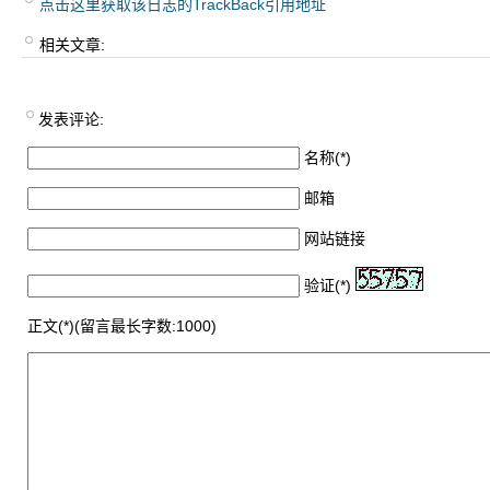
点击这里获取该日志的TrackBack引用地址
相关文章:
发表评论:
名称(*)
邮箱
网站链接
验证(*)
正文(*)(留言最长字数:1000)