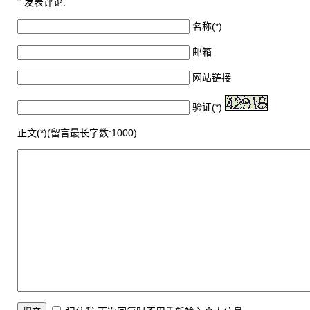
发表评论:
名称(*)
邮箱
网站链接
验证(*)
正文(*)(留言最长字数:1000)