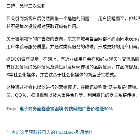
口碑、品牌二次营销
但吸引到新客户后仍然面临一个尴尬的问题——用户接踵而至，但却
并不是每次投放都对获取订单有作用。
关于被削减掉的广告费的去向，京东商城与当当网都不约而同地表示，
用户体验与服务质量，并通过类似服务的改进，形成更好的用户口碑
据DCCI调查显示，在网上，有近八成用户会在和好友聊天时交流品牌信息
有好友信息的品牌信息及通过好友feed传播的品牌信息，在品牌提
S等社会化媒体，并尝试基于社会化媒体的新型营销模式。
这种通过社会化媒体进行的营销模式，在腾讯被称做“泛关系链”营销
员、QQ秀、腾讯视频以及大事件合作等，利用腾讯的泛关系链传播
Tags:
电子商务面临营销困境 传统网络广告价格涨30%
点击这里获取该日志的TrackBack引用地址