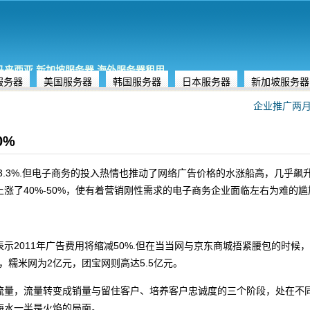
,马来西亚,新加坡服务器,海外服务器租用
服务器
美国服务器
韩国服务器
日本服务器
新加坡服务器
企业推广两月
0%
3.3%.但电子商务的投入热情也推动了网络广告价格的水涨船高，几乎飙
涨了40%-50%，使有着营销刚性需求的电子商务企业面临左右为难的尴
示2011年广告费用将缩减50%.但在当当网与京东商城捂紧腰包的时候
，糯米网为2亿元，团宝网则高达5.5亿元。
流量，流量转变成销量与留住客户、培养客户忠诚度的三个阶段，处在不
海水一半是火焰的局面。