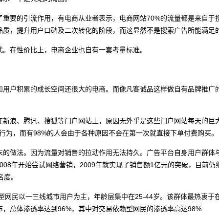
了重要的引流作用，有电商从业者表示，电商网站70%的流量都是来自于
品质，提升用户口碑及二次转化的阶段，而这显然不是搜索广告所能满足
式。在性价比上，电商企业也自有一套考量标准。
和用户积累的成长空间还很大的电商。而像凡客诚品这样做自有品牌推广
在新浪、腾讯、搜狐等门户网站上，原因无外乎是这些门户网站每天的巨
行为，而有98%的人会由于各种原因不会在第一次就直接下单付费购买。
末的做法。因为流量对销售的拉动作用无法持久。广告平台自身用户群体
008年开始尝试网络营销，2009年就实现了销售额1亿元的突破，目前
名度。
型网民以一三线城市用户为主，年龄层集中在25-44岁。该群体最热衷于
，总体渗透率达到96%，其中对交易依赖型网民的渗透率高达98%.