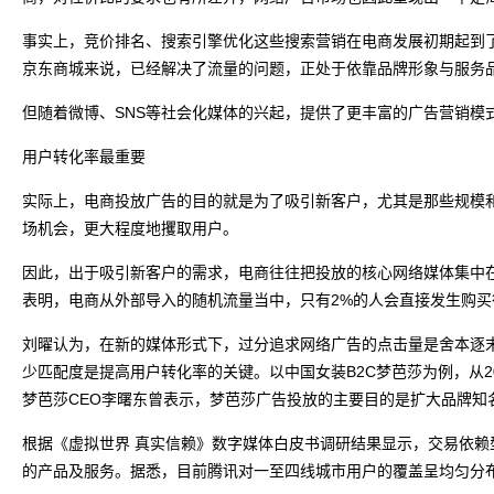
事实上，竞价排名、搜索引擎优化这些搜索营销在电商发展初期起到
京东商城来说，已经解决了流量的问题，正处于依靠品牌形象与服务
但随着微博、SNS等社会化媒体的兴起，提供了更丰富的广告营销模
用户转化率最重要
实际上，电商投放广告的目的就是为了吸引新客户，尤其是那些规模
场机会，更大程度地攫取用户。
因此，出于吸引新客户的需求，电商往往把投放的核心网络媒体集中
表明，电商从外部导入的随机流量当中，只有2%的人会直接发生购买
刘曜认为，在新的媒体形式下，过分追求网络广告的点击量是舍本逐
少匹配度是提高用户转化率的关键。以中国女装B2C梦芭莎为例，从2
梦芭莎CEO李曙东曾表示，梦芭莎广告投放的主要目的是扩大品牌知
根据《虚拟世界 真实信赖》数字媒体白皮书调研结果显示，交易依赖
的产品及服务。据悉，目前腾讯对一至四线城市用户的覆盖呈均匀分布