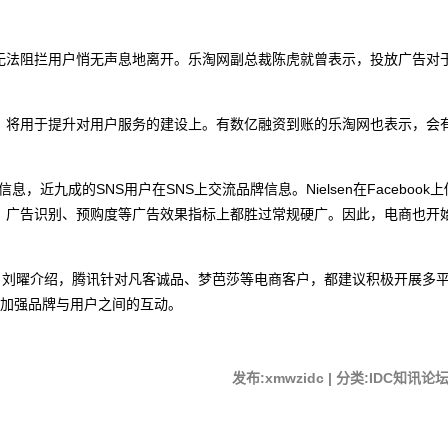
无法阻拦用户悄无声息地离开。乐淘网副总裁陈虎就曾表示，投放广告对
将用于提升对用户服务的建设上。有数亿融资到账的乐淘网也表示，会有3
。
，近九成的SNS用户在SNS上交流品牌信息。Nielsen在Faceboo
及、广告识别、预购度等广告效果指标上都胜过常规硬广。因此，电商也开
。刘曜介绍，腾讯针对凡客诚品、梦芭莎等电商客户，都建议积极开展多平
，加强品牌与用户之间的互动。
发布:xmwzidc | 分类:IDC知讯论坛 |