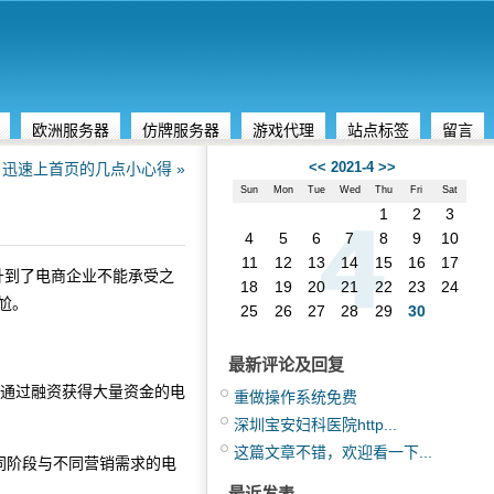
欧洲服务器
仿牌服务器
游戏代理
站点标签
留言
<<
2021-4
>>
迅速上首页的几点小心得 »
Sun
Mon
Tue
Wed
Thu
Fri
Sat
1
2
3
4
5
6
7
8
9
10
11
12
13
14
15
16
17
升到了电商企业不能承受之
18
19
20
21
22
23
24
尬。
25
26
27
28
29
30
最新评论及回复
，通过融资获得大量资金的电
重做操作系统免费
深圳宝安妇科医院http...
这篇文章不错，欢迎看一下...
同阶段与不同营销需求的电
最近发表