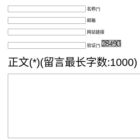
名称(*)
邮箱
网站链接
验证(*)
正文(*)(留言最长字数:1000)