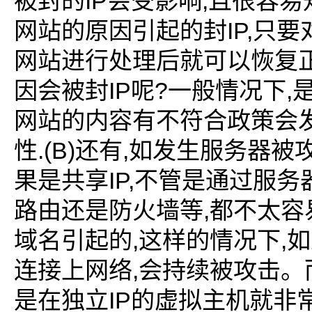
IP
,
被封的
会受影响
且很容易
IP,
网站的原因引起的封
只要
网站进行处理后就可以恢复
IP
?
,
因会被封
呢
一般情况下
网站的内容有不符合政策会
.(B)
,
性
还有
如发生服务器被
IP,
果是共享
不管是通过服务
,
路由还是防火墙等
都不太容
,
,
域名引起的
这样的情况下
如
,
连接上网络
会持续被攻击。
IP
是在独立
的虚拟主机就非