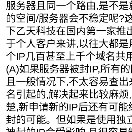
,
服务器且同一个路由
是不是
/
?
的空间
服务器会不稳定呢
下乙天科技在国内第一家推
,
于个人客户来讲
以往大都是
IP
个
几百甚至上千个域名共
(A)
IP,
如果服务器被封
所有的
,
且一般情况下
不太容易查出
,
,
名引起的
解决起来比较麻烦
,
IP
楚
新申请新的
后还有可能
封的可能。但如果是使用独