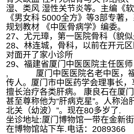
湿、类风 湿性关节炎等。主编《
《男女科 5000全方》等3部专著
规划教材 《中医骨病学》编委。
27、尤元璋，第一医院骨科（貌
28、林连城，骨科，以前在开元
对面开了家小诊所
29、福建省厦门中医医院主任医师
, 厦门中医医院名老中医，福
传人。厦门市中医药学会理事长，
擅长治疗各类肝病。 康良石在厦
甚至尊称他为“肝病克星”。人称治
北关（幼波）”。现在80多岁了.
坐诊地址:厦门博物馆一带在金新街
在博物馆站下车.电话：2089366