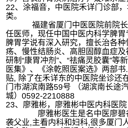
22、涂福音，中医院禾详门诊部
类。
福建省厦门中医医院前院长，
任医师，现任中国中医内科学脾胃
脾胃学说有深入研究，擅长治各种
疡、慢性结肠炎、高胆固醇血症及
研制“康胃冲剂”、“祛痛灵胶囊”
医集》、《涂乾照医案选》两部书
贴, 除了在禾详东的中医院坐诊还
门市湖滨南路59号 （湖滨南长途
城）0592-2210888
23、廖雅彬，廖雅彬中医内科医
廖雅彬医生是名中医廖碧谷(己
袭父业,主看内科和妇科,很多厦门人