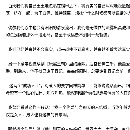
白天我们将自己重重地包裹在铠甲之下，将真实的自己深深地隐匿起
寒，挤在一起，为了自保，维持距离。想找个什么时候都可以说话的
偶尔我们心中也会有汩汩的清泉流出，我们毫无做作的流露出真诚和
的总是隔着那么一段距离，甚至于永远走不到同一条轨迹。
我们已经越来越不会真实，越来越找不到真实，越来越不敢表达真实
另一个是电视连续剧《康熙王朝》里的康熙。后宫粉黛三千，他最爱
番。到后来，他不得已废了容妃，每每郁闷时，总要走到容妃宫前。
这两个“成功人士”，对爱人的要求同样简单——能够说说话而已。
希望有一个贴心贴肺、知冷知热、能深刻理解你的思想与情感的人在
我曾经看过这样一段话：“找一个你爱与之聊天的人结婚，当你年龄大
仅是女人，男人也有这样的要求啊。
那就找个你爱与她（他）聊天的人结婚吧。世界太大、太复杂，变化