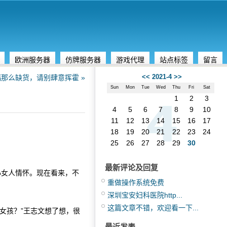
欧洲服务器
仿牌服务器
游戏代理
站点标签
留言
<<
2021-4
>>
那么缺货，请别肆意挥霍 »
Sun
Mon
Tue
Wed
Thu
Fri
Sat
1
2
3
4
5
6
7
8
9
10
11
12
13
14
15
16
17
18
19
20
21
22
23
24
25
26
27
28
29
30
最新评论及回复
小女人情怀。现在看来，不
重做操作系统免费
深圳宝安妇科医院http...
这篇文章不错，欢迎看一下...
女孩？”王志文想了想，很
最近发表