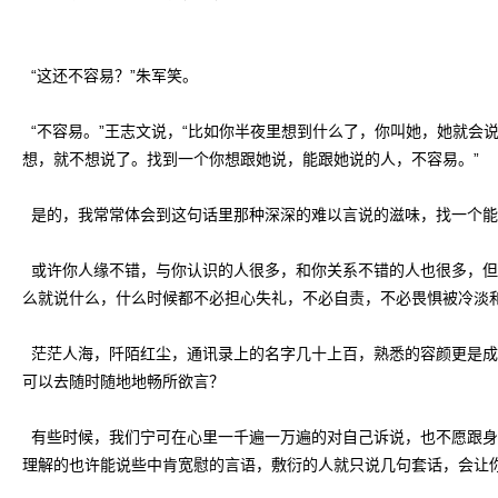
“这还不容易？”朱军笑。
“不容易。”王志文说，“比如你半夜里想到什么了，你叫她，她就会
想，就不想说了。找到一个你想跟她说，能跟她说的人，不容易。”
是的，我常常体会到这句话里那种深深的难以言说的滋味，找一个能
或许你人缘不错，与你认识的人很多，和你关系不错的人也很多，但
么就说什么，什么时候都不必担心失礼，不必自责，不必畏惧被冷淡
茫茫人海，阡陌红尘，通讯录上的名字几十上百，熟悉的容颜更是成
可以去随时随地地畅所欲言？
有些时候，我们宁可在心里一千遍一万遍的对自己诉说，也不愿跟身
理解的也许能说些中肯宽慰的言语，敷衍的人就只说几句套话，会让