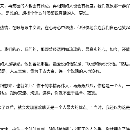
来，再亲密的人也会有顾忌，再相知的人也会有猜度。我们就象那一群浑
人，是难的。想找个什么时候都说真话的人，更难。
热情，在眼与眼中交流，在心与心中温热，但很快地会连我们自己也笑起
。我们的心，我们的，那颗曾经透明如琉璃的，最真实的心，如今，还能
的人是容妃。他到容妃那里，最爱说的话就是：“朕想和你说说话。”然后
但是，人去宫空，贵为千古大帝，连一个说话的人也没有。
细细想来，也就如此：你干的事情再伟大，再轰轰烈烈，你也是一个人，
身边，跟你交流、沟通。这样，你就不至于孤单、寂寞。
了以后，就会发现喜欢聊天是一个人最大的优点。” 当时，我还以为这
太快，拉住一个时时刻刻、随时随地能与之聊天的人的手，你就拥有了连