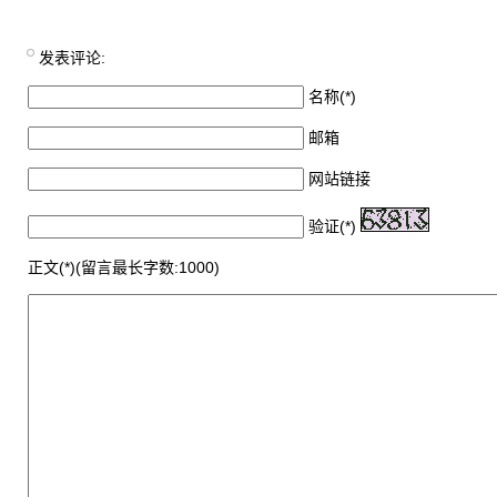
发表评论:
名称(*)
邮箱
网站链接
验证(*)
正文(*)(留言最长字数:1000)