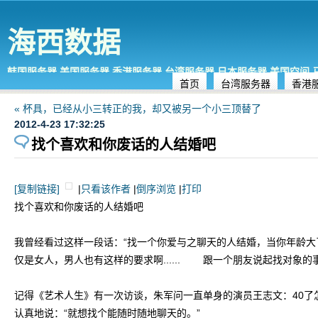
海西数据
韩国服务器,美国服务器,香港服务器,台湾服务器,日本服务器,美国空间
首页
台湾服务器
香港
« 杯具，已经从小三转正的我，却又被另一个小三顶替了
2012-4-23 17:32:25
找个喜欢和你废话的人结婚吧
[复制链接]
|
只看该作者
|
倒序浏览
|
打印
找个喜欢和你废话的人结婚吧
我曾经看过这样一段话：“找一个你爱与之聊天的人结婚，当你年龄大
仅是女人，男人也有这样的要求啊...... 跟一个朋友说起找对
记得《艺术人生》有一次访谈，朱军问一直单身的演员王志文：40了
认真地说：“就想找个能随时随地聊天的。”