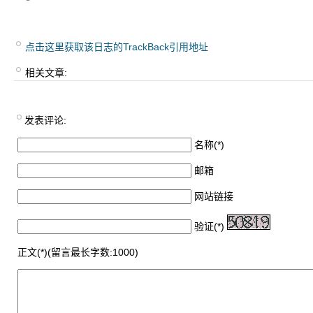
点击这里获取该日志的TrackBack引用地址
相关文章:
发表评论:
名称(*)
邮箱
网站链接
验证(*)
正文(*)(留言最长字数:1000)