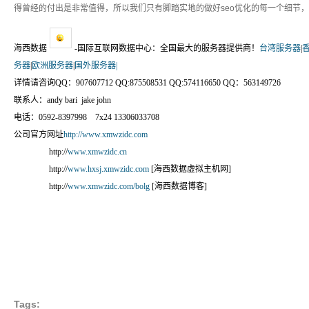
得曾经的付出是非常值得，所以我们只有脚踏实地的做好seo优化的每一个细节
海西数据
-国际互联网数据中心：全国最大的服务器提供商！
台湾服务器
|
务器
|
欧洲服务器
|
国外服务器|
详情请咨询QQ：907607712 QQ:875508531 QQ:574116650 QQ：563149726
联系人：andy bari jake john
电话：0592-8397998 7x24 13306033708
公司官方网址
http://www.xmwzidc.com
http://
www.xmwzidc.cn
http://
www.hxsj.xmwzidc.com
[海西数据虚拟主机网]
http://
www.xmwzidc.com/bolg
[海西数据博客]
Tags: