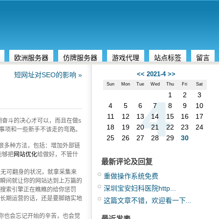
欧洲服务器
仿牌服务器
游戏代理
站点标签
留言
<<
2021-4
>>
短网址对SEO的影响 »
Sun
Mon
Tue
Wed
Thu
Fri
Sat
1
2
3
4
5
6
7
8
9
10
11
12
13
14
15
16
17
期奋斗的决心才可以，而且在做s
18
19
20
21
22
23
24
的事项和一些新手不该走的弯路。
25
26
27
28
29
30
很多种方法，包括：增加外部链
能够把
网站优化
给做好，不管什
最新评论及回复
是无可翻身的状况，就拿采集来
重做操作系统免费
瞬间就让你的网站达到上万篇的
深圳宝安妇科医院http...
搜索引擎正在瞧瞧的给你惩罚
长期运营的话，还是要脚踏实地
这篇文章不错，欢迎看一下...
你也会忘记开始的辛苦，也会觉
最近发表