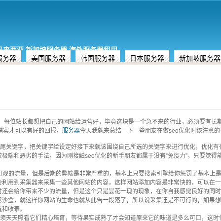
,马来西亚,新加坡服务器,海外服务器租用
服务器
美国服务器
韩国服务器
日本服务器
新加坡服务器
庭，每位站长都想把自己的网站给运营好，毕竟这块是一个急不来的行业，必须要有长
踏实才可以有好的回报，
服务器
今天我就来总结一下一些朋友在做seo优化时该注意
尾关键字，把关键字给设定好接下来就该围绕自己所选的关键字来进行优化，优化有
极端和恶劣的手法，因为刚接触seo优化的新手朋友都属于没有“免疫力”，只要觉得
果和可观的流量，但是后期的弊端是非常严重的，基本上只要搜索引擎给你惩罚了基本上
会利用到采集器来采集一些其他网站的内容，这样网站添加内容是非常快的，可以在一
时还会给你带来不少的流量，但是这个只是昙花一现的现象，在你自我感觉良好的同时
尽沙盒，就这样你网站的生命也就从此告一段落了，所以说采集还是不可行的，如果想
重和收录。
必须天天照看它们精心培育，等待果实成熟了才会知道原来它的味道是多么可口，这时