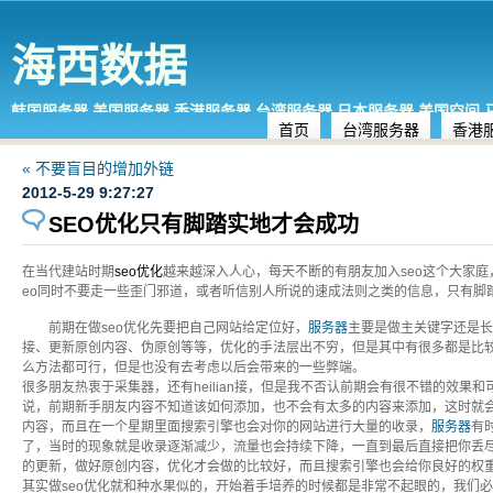
海西数据
韩国服务器,美国服务器,香港服务器,台湾服务器,日本服务器,美国空间
首页
台湾服务器
香港
« 不要盲目的增加外链
2012-5-29 9:27:27
SEO优化只有脚踏实地才会成功
在当代建站时期
seo优化
越来越深入人心，每天不断的有朋友加入seo这个大家
eo同时不要走一些歪门邪道，或者听信别人所说的速成法则之类的信息，只有脚
前期在做seo优化先要把自己网站给定位好，
服务器
主要是做主关键字还是长
接、更新原创内容、伪原创等等，优化的手法层出不穷，但是其中有很多都是比较
么方法都可行，但是也没有去考虑以后会带来的一些弊端。
很多朋友热衷于采集器，还有heilian接，但是我不否认前期会有很不错的效
说，前期新手朋友内容不知道该如何添加，也不会有太多的内容来添加，这时就
内容，而且在一个星期里面搜索引擎也会对你的网站进行大量的收录，
服务器
有
了，当时的现象就是收录逐渐减少，流量也会持续下降，一直到最后直接把你丢
的更新，做好原创内容，优化才会做的比较好，而且搜索引擎也会给你良好的权
其实做seo优化就和种水果似的，开始着手培养的时候都是非常不起眼的，我们