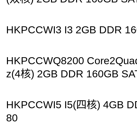
HKPCCWI3 I3 2GB DDR 1
HKPCCWQ8200 Core2Quad
z(4核) 2GB DDR 160GB SA
HKPCCWI5 I5(四核) 4GB D
80