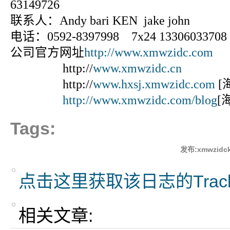
63149726
联系人：Andy bari KEN jake john
电话：0592-8397998 7x24 13306033708
公司官方网址
http://www.xmwzidc.com
http://
www.xmwzidc.cn
http://
www.hxsj.xmwzidc.com
[
http://www.xmwzidc.com/blog
[
Tags:
发布:xmwzidck
点击这里获取该日志的Trac
相关文章: