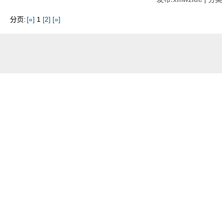
分页:
[«]
1
[2]
[»]