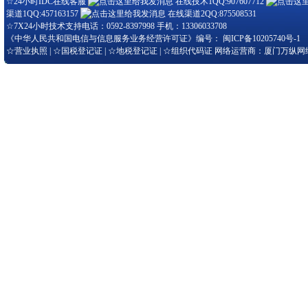
☆24小时IDC在线客服
在线技术1QQ:907607712
渠道1QQ:457163157
在线渠道2QQ:875508531
☆7X24小时技术支持电话：0592-8397998 手机：13306033708
《中华人民共和国电信与信息服务业务经营许可证》编号：
闽ICP备10205740号-1
☆
营业执照
| ☆
国税登记证
| ☆
地税登记证
| ☆
组织代码证
网络运营商：厦门万纵网络