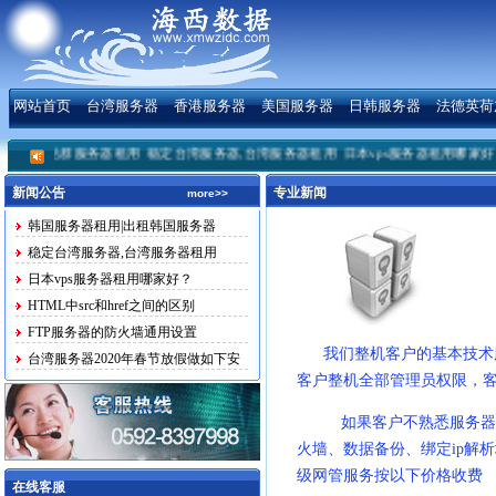
网站首页
台湾服务器
香港服务器
美国服务器
日韩服务器
法德英荷
美国站群服务器租用
稳定台湾服务器,台湾服务器租用
日本vps服务器租用哪家好？
新闻公告
专业新闻
more>>
韩国服务器租用|出租韩国服务器
稳定台湾服务器,台湾服务器租用
日本vps服务器租用哪家好？
HTML中src和href之间的区别
FTP服务器的防火墙通用设置
我们整机客户的基本技术
台湾服务器2020年春节放假做如下安
客户整机全部管理员权限，
排
如果客户不熟悉服务器管理
火墙、数据备份、绑定ip解
级网管服务按以下价格收费
在线客服