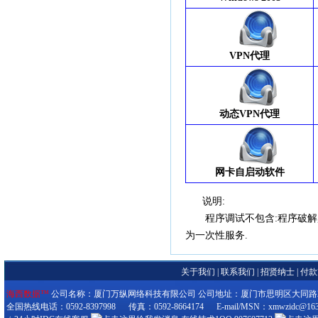
VPN代理
动态VPN代理
网卡自启动软件
说明:
程序调试不包含:程序破解,
为一次性服务.
关于我们
|
联系我们
|
招贤纳士
|
付款
海西数据™
公司名称：厦门万纵网络科技有限公司 公司地址：厦门市思明区大同路280-3
全国热线电话：0592-8397998 传真：0592-8664174 E-mail/MSN：xmwzidc@163