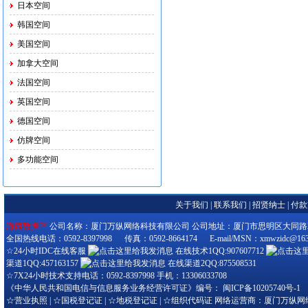
日本空间
韩国空间
美国空间
加拿大空间
法国空间
英国空间
德国空间
仿牌空间
多功能空间
关于我们
|
联系我们
|
招贤纳士
|
付款
海西数据™
公司名称：厦门万纵网络科技有限公司 公司地址：厦门市思明区大同路280-3
全国热线电话：0592-8397998 传真：0592-8664174 E-mail/MSN：xmwzidc@163
☆24小时IDC在线客服
在线技术1QQ:907607712
渠道1QQ:457163157
在线渠道2QQ:875508531
☆7X24小时技术支持电话：0592-8397998 手机：13306033708
《中华人民共和国电信与信息服务业务经营许可证》编号：
闽ICP备10205740号-1
☆
营业执照
| ☆
国税登记证
| ☆
地税登记证
| ☆
组织代码证
网络运营商：厦门万纵网络