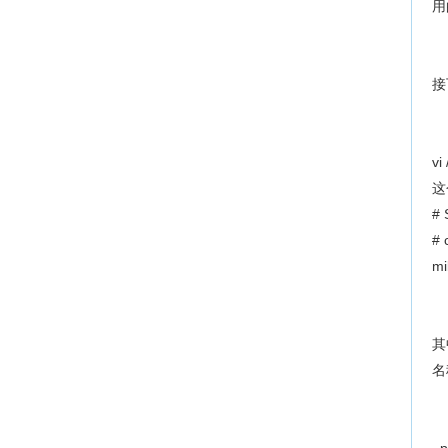
用
接
vi
这
# 
# 
mi
其
名