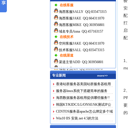
验
在线客服
安
海西客服SALLY QQ:835473315
配
海西客服JAKE QQ:664311070
打
海西客服MIKE QQ:303956801
启
域名专员Anna QQ:457163157
在线技术
配
空间客服JAKE QQ:664311070
技术客服SALL QQ:835473315
在线渠道
1
渠道主管ADD QQ:303956801
mo
域名专员AN QQ:1010191078
专业新闻
more>>
香港站群服务器美国站群服务器租用
2
服务器linux系统下搭建简单的服务
P
海西数据服务器租用提供哪些服务!!
韩国KT/KIDC/LG/ONSE/SK测试IP公
要
布
CENTOS服务器apache怎么绑定多个域
的
名
Win10 IIS 安装.net 4.5的方法