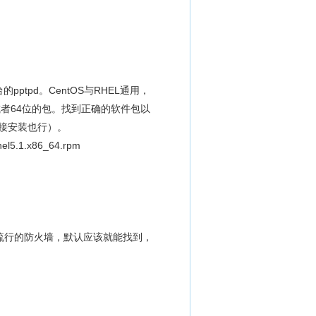
ptpd。CentOS与RHEL通用，
或者64位的包。找到正确的软件包以
L直接安装也行）。
rhel5.1.x86_64.rpm
x下最流行的防火墙，默认应该就能找到，