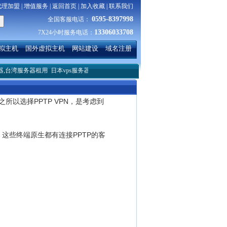
代理加盟
|
增值服务
|
返回首页
|
加入收藏
|
联系我们
0595-8397998
全国客服电话：
13306033708
7X24小时服务电话：
拟主机
国外虚拟主机
网站建设
域名注册
器租用
日本vps服务器租用哪家好？
服务器linux系统下搭建简单的服务
HTML中src
。之所以选择PPTP VPN，是考虑到
，这些终端原生都有连接PPTP的客