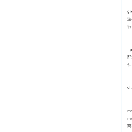
gr
这
行
–p
配
件
vi
ms
ms
两