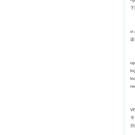
–p
下
vi
这
op
lo
lo
re
V
卡
分