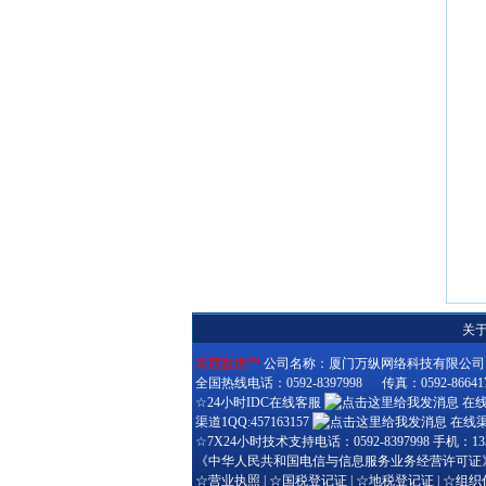
关
海西数据™
公司名称：厦门万纵网络科技有限公司 公司
全国热线电话：0592-8397998 传真：0592-8664174
☆24小时IDC在线客服
在线技
渠道1QQ:457163157
在线渠道
☆7X24小时技术支持电话：0592-8397998 手机：1330
《中华人民共和国电信与信息服务业务经营许可证
☆
营业执照
| ☆
国税登记证
| ☆
地税登记证
| ☆
组织