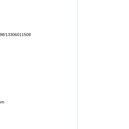
998/13306011508
om