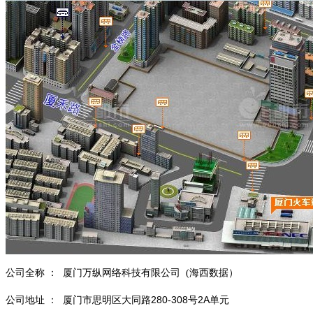
公司全称
：
厦门万纵网络科技有限公司 (海西数据）
280-308
2A
公司地址
：
厦门市思明区大同路
号
单元