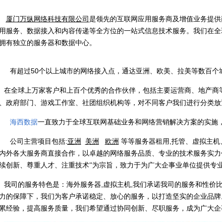
厦门万纵网络科技有限公司
是领先的互联网应用服务商及增值业务提供
用服务、数据接入和内容传递等全方位的一站式信息技术服务。我们在全
拥有独立的服务器和数据中心。
50
有超过
个以上城市的网络接入点，通达亚洲、欧美、拉美等数百个
在全球上万家客户和上百个优秀的合作伙伴，包括主要运营商、地产商
、政府部门、游戏工作室、社团组织机构等，对不同客户我们进行分类放
海西数据
一直致力于全球互联网基础业务和网络营销解决方案的实施
:
,
公司主营项目包括
亚洲
美洲
欧洲
等等服务器租用
托管、虚拟主机
内外各大服务商直接合作，以卓越的网络服务品质、专业的技术服务实力
续创新、尊重人才、注重技术”为宗旨，致力于为广大企事业单位提供专
,
,
我司的服务特色是：海外服务器
虚拟主机
我们承诺我司的服务和性价
力的保障下，我们为客户承诺稳定、放心的服务，以打造坚实的企业品牌
累经验，提高服务质量，我们希望通过协同创新、尽职服务，成为广大企