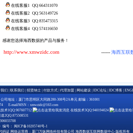
在线客服1 QQ:664311070
在线客服2 QQ:563149726
在线客服3 QQ:835473315
在线客服4 QQ:574116650
感谢您选择海西数据的产品与服务！
http://www.xmwzidc.com
------
海西互联
于我们
|
联系我们
|
招贤纳士
|
付款方式
|
代理加盟
|
网站建设
|
IDC论坛
|
IDC博客
|
ENG
地址：厦门市思明区大同路280-308号2A单元 邮编：361001
 E-mail/MSN：xmwzidc@163.com
术1QQ:907607712
在线技术3QQ:940194024
2QQ:875508531
6033708
》编号：
闽ICP备10205740号-1
代码证
网络运营商：厦门万纵网络科技有限公司 海西数据互联网数据中心 版权所有