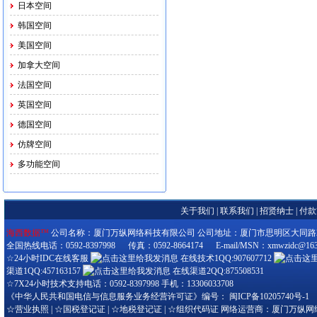
日本空间
韩国空间
美国空间
加拿大空间
法国空间
英国空间
德国空间
仿牌空间
多功能空间
关于我们
|
联系我们
|
招贤纳士
|
付款
海西数据™
公司名称：厦门万纵网络科技有限公司 公司地址：厦门市思明区大同路280-3
全国热线电话：0592-8397998 传真：0592-8664174 E-mail/MSN：xmwzidc@163
☆24小时IDC在线客服
在线技术1QQ:907607712
渠道1QQ:457163157
在线渠道2QQ:875508531
☆7X24小时技术支持电话：0592-8397998 手机：13306033708
《中华人民共和国电信与信息服务业务经营许可证》编号：
闽ICP备10205740号-1
☆
营业执照
| ☆
国税登记证
| ☆
地税登记证
| ☆
组织代码证
网络运营商：厦门万纵网络