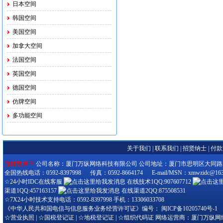
日本空间
韩国空间
美国空间
加拿大空间
法国空间
英国空间
德国空间
仿牌空间
多功能空间
关于我们
|
联系我们
|
招贤纳士
|
付款
海西数据™
公司名称：厦门万纵网络科技有限公司 公司地址：厦门市思明区大同路280-3
全国热线电话：0592-8397998 传真：0592-8664174 E-mail/MSN：xmwzidc@163
☆24小时IDC在线客服
在线技术1QQ:907607712
渠道1QQ:457163157
在线渠道2QQ:875508531
☆7X24小时技术支持电话：0592-8397998 手机：13306033708
《中华人民共和国电信与信息服务业务经营许可证》编号：
闽ICP备10205740号-1
☆
营业执照
| ☆
国税登记证
| ☆
地税登记证
| ☆
组织代码证
网络运营商：厦门万纵网络