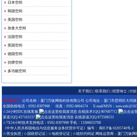
日本空间
韩国空间
美国空间
加拿大空间
法国空间
英国空间
德国空间
仿牌空间
多功能空间
关于我们
|
联系我们
|
招贤纳士
|
付款
海西数据™
公司名称：厦门万纵网络科技有限公司 公司地址：厦门市思明区大同路280-3
全国热线电话：0592-8397998 传真：0592-8664174 E-mail/MSN：xmwzidc@163
☆24小时IDC在线客服
在线技术1QQ:907607712
渠道1QQ:457163157
在线渠道2QQ:875508531
☆7X24小时技术支持电话：0592-8397998 手机：13306033708
《中华人民共和国电信与信息服务业务经营许可证》编号：
闽ICP备10205740号-1
☆
营业执照
| ☆
国税登记证
| ☆
地税登记证
| ☆
组织代码证
网络运营商：厦门万纵网络