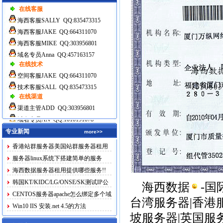
在线客服
海西客服SALLY QQ:835473315
海西客服JAKE QQ:664311070
海西客服MIKE QQ:303956801
域名专员Anna QQ:457163157
在线技术
空间客服JAKE QQ:664311070
技术客服SALL QQ:835473315
在线渠道
渠道主管ADD QQ:303956801
域名专员AN QQ:1010191078
专业新闻
more>>
香港站群服务器美国站群服务器租用
服务器linux系统下搭建简单的服务
海西数据服务器租用提供哪些服务!!
韩国KT/KIDC/LG/ONSE/SK测试IP公
海西数据
-
布
CENTOS服务器apache怎么绑定多个域
台湾服务器
|
香港
名
Win10 IIS 安装.net 4.5的方法
坡服务器
|
英国服