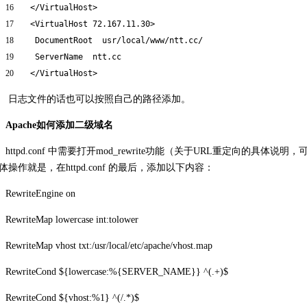
16
<
/VirtualHost
>
17
<VirtualHost 72.167.11.30>
18
DocumentRoot usr
/local/www/ntt
.cc/
19
ServerName ntt.cc
20
<
/VirtualHost
>
日志文件的话也可以按照自己的路径添加。
Apache如何添加二级域名
httpd.conf 中需要打开mod_rewrite功能（关于URL重定向的具体说明，
体操作就是，在httpd.conf 的最后，添加以下内容：
RewriteEngine on
RewriteMap lowercase int:tolower
RewriteMap vhost txt:/usr/local/etc/apache/vhost.map
RewriteCond ${lowercase:%{SERVER_NAME}} ^(.+)$
RewriteCond ${vhost:%1} ^(/.*)$