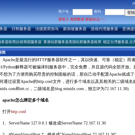
用户名：
密码：
请登入 海西数据 新版站点->>
务器
日韩服务器
法德英荷加马
新加坡服务器
游戏代理服务器
亚洲虚
出租韩国服务器
香港站群服务器美国站群服务器租用
稳定台湾服务器,台湾服务器租
新闻
Apache是最流行的HTTP服务器软件之一，其以快速、可靠（稳定）而
erl/Python解释器可被编译到服务器中，完全免费，并且源代码全部开放
不想为了方便而购买昂贵的控制面板的话，那自己动手配置Apache就成
何通过设置Apache的http.conf文件，进行多个域名以及其相关的二级
nidx.com和ntt.cc，二级域名是blog.minidx.com，独立IP为72.167.11.30).
apache怎么绑定多个域名
打开
http.conf
1、ServerName 127.0.0.1 修改成ServerName 72.167.11.30
2、#NameVirtualHost * 修改成"NameVirtualHost 72.167.11.30"