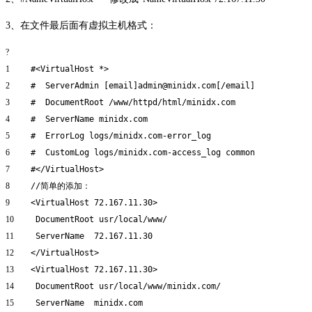
3、在文件最后面有虚拟主机格式：
?
1
#<VirtualHost *>
2
# ServerAdmin [email]admin@minidx.com[/email]
3
# DocumentRoot /www/httpd/html/minidx.com
4
# ServerName minidx.com
5
# ErrorLog logs/minidx.com-error_log
6
# CustomLog logs/minidx.com-access_log common
7
#</VirtualHost>
8
//
简单的添加：
9
<VirtualHost 72.167.11.30>
10
DocumentRoot usr
/local/www/
11
ServerName 72.167.11.30
12
<
/VirtualHost
>
13
<VirtualHost 72.167.11.30>
14
DocumentRoot usr
/local/www/minidx
.com/
15
ServerName minidx.com