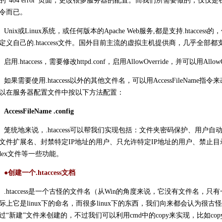
的“404 error”页面，更改很多服务器的配置。而我们所需要做的，仅
令而已。
Unix或Linux系统，或任何版本的Apache Web服务,都是支持.htacc
定义自己的.htaccess文件。国外目前主流的虚拟主机提供商，几乎全部
启用.htaccess，需要修改httpd.conf，启用AllowOverride，并可以用Al
如果需要使用.htaccess以外的其他文件名，可以用AccessFileName指令
以在服务器配置文件中按以下方法配置：
AccessFileName .config
笼统地来说，.htaccess可以帮我们实现包括：文件夹密码保护、用户
文件扩展名、封禁特定IP地址的用户、只允许特定IP地址的用户、禁止
ndex文件等一些功能。
●创建一个.htaccess文档
.htaccess是一个古怪的文件名（从Win的角度来说，它没有文件名，
际上它是linux下的命名，而很多linux下的东西，我们向来都会认为很古
过“新建”文件来创建的，不过我们可以利用cmd中的copy来实现，比如copy sampl