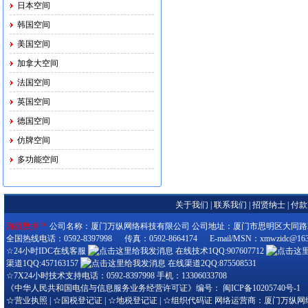
日本空间
韩国空间
美国空间
加拿大空间
法国空间
英国空间
德国空间
仿牌空间
多功能空间
关于我们
|
联系我们
|
招贤纳士
|
付款
海西数据™
公司名称：厦门万纵网络科技有限公司 公司地址：厦门市思明区大同路280-3
全国热线电话：0592-8397998 传真：0592-8664174 E-mail/MSN：xmwzidc@163
☆24小时IDC在线客服
在线技术1QQ:907607712
渠道1QQ:457163157
在线渠道2QQ:875508531
☆7X24小时技术支持电话：0592-8397998 手机：13306033708
《中华人民共和国电信与信息服务业务经营许可证》编号：
闽ICP备10205740号-1
☆
营业执照
| ☆
国税登记证
| ☆
地税登记证
| ☆
组织代码证
网络运营商：厦门万纵网络