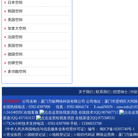
日本空间
韩国空间
美国空间
加拿大空间
法国空间
英国空间
德国空间
仿牌空间
多功能空间
关于我们
|
联系我们
|
招贤纳士
|
付款
海西数据™
公司名称：厦门万纵网络科技有限公司 公司地址：厦门市思明区大同路280-3
全国热线电话：0592-8397998 传真：0592-8664174 E-mail/MSN：xmwzidc@163
☆24小时IDC在线客服
在线技术1QQ:907607712
渠道1QQ:457163157
在线渠道2QQ:875508531
☆7X24小时技术支持电话：0592-8397998 手机：13306033708
《中华人民共和国电信与信息服务业务经营许可证》编号：
闽ICP备10205740号-1
☆
营业执照
| ☆
国税登记证
| ☆
地税登记证
| ☆
组织代码证
网络运营商：厦门万纵网络